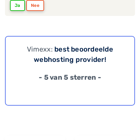
Ja
Nee
Vimexx:
best beoordeelde
webhosting provider!
- 5 van 5 sterren -