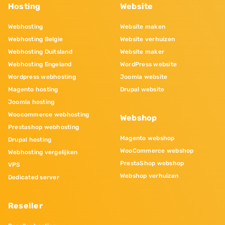
Hosting
Website
Webhosting
Website maken
Webhosting Belgie
Website verhuizen
Webhosting Duitsland
Website maker
Webhosting Engeland
WordPress website
Wordpress webhosting
Joomla website
Magento hosting
Drupal website
Joomla hosting
Woocommerce webhosting
Webshop
Prestashop webhosting
Magento webshop
Drupal hosting
WooCommerce webshop
Webhosting vergelijken
PrestaShop webshop
VPS
Webshop verhuizen
Dedicated server
Reseller