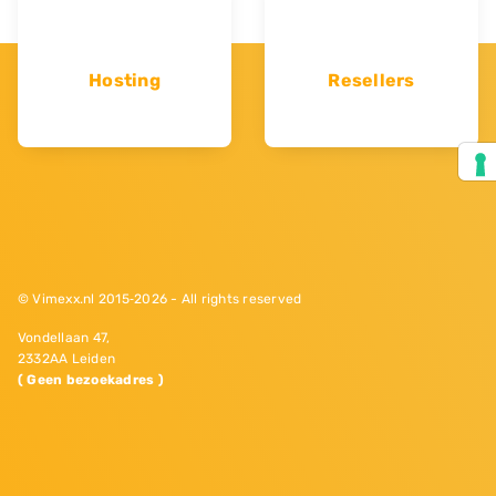
Hosting
Resellers
© Vimexx.nl 2015‐2026 - All rights reserved
Vondellaan 47,
2332AA Leiden
( Geen bezoekadres )