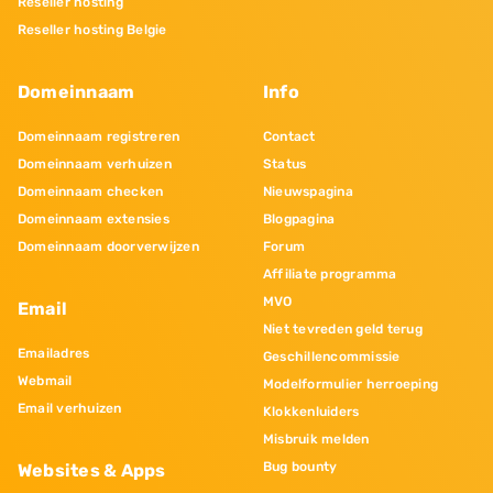
Reseller hosting
Reseller hosting Belgie
Domeinnaam
Info
Domeinnaam registreren
Contact
Domeinnaam verhuizen
Status
Domeinnaam checken
Nieuwspagina
Domeinnaam extensies
Blogpagina
Domeinnaam doorverwijzen
Forum
Affiliate programma
MVO
Email
Niet tevreden geld terug
Emailadres
Geschillencommissie
Webmail
Modelformulier herroeping
Email verhuizen
Klokkenluiders
Misbruik melden
Bug bounty
Websites & Apps