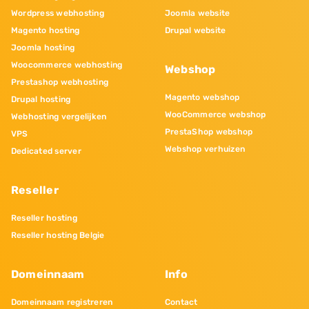
Wordpress webhosting
Joomla website
Magento hosting
Drupal website
Joomla hosting
Woocommerce webhosting
Webshop
Prestashop webhosting
Magento webshop
Drupal hosting
WooCommerce webshop
Webhosting vergelijken
PrestaShop webshop
VPS
Webshop verhuizen
Dedicated server
Reseller
Reseller hosting
Reseller hosting Belgie
Domeinnaam
Info
Domeinnaam registreren
Contact