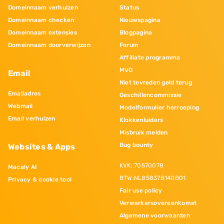
Domeinnaam verhuizen
Status
Domeinnaam checken
Nieuwspagina
Domeinnaam extensies
Blogpagina
Domeinnaam doorverwijzen
Forum
Affiliate programma
MVO
Email
Niet tevreden geld terug
Emailadres
Geschillencommissie
Webmail
Modelformulier herroeping
Email verhuizen
Klokkenluiders
Misbruik melden
Bug bounty
Websites & Apps
KVK: 70570078
Macaly AI
BTW:NL858378140B01
Privacy & cookie tool
Fair use policy
Verwerkersovereenkomst
Algemene voorwaarden