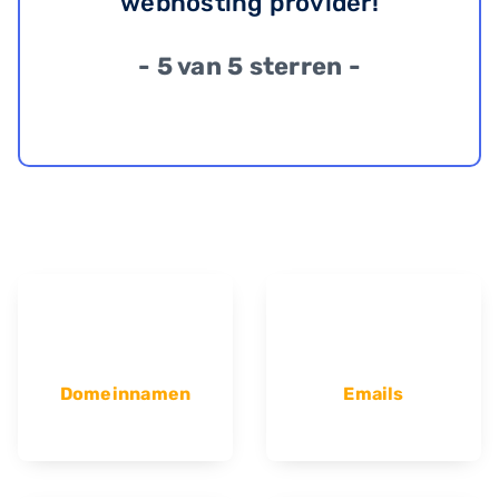
webhosting provider!
- 5 van 5 sterren -
Domeinnamen
Emails