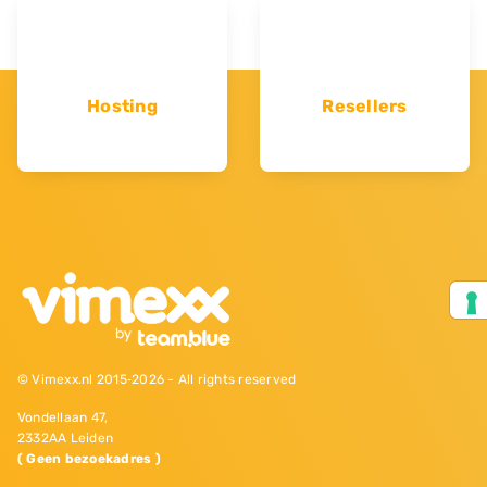
Hosting
Resellers
© Vimexx.nl 2015‐2026 - All rights reserved
Vondellaan 47,
2332AA Leiden
( Geen bezoekadres )