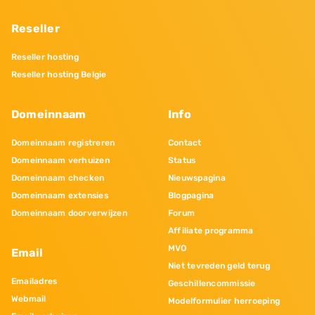
Reseller
Reseller hosting
Reseller hosting Belgie
Domeinnaam
Info
Domeinnaam registreren
Contact
Domeinnaam verhuizen
Status
Domeinnaam checken
Nieuwspagina
Domeinnaam extensies
Blogpagina
Domeinnaam doorverwijzen
Forum
Affiliate programma
MVO
Email
Niet tevreden geld terug
Emailadres
Geschillencommissie
Webmail
Modelformulier herroeping