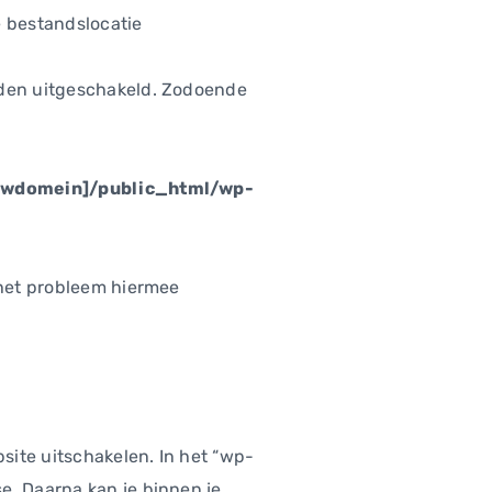
e bestandslocatie
orden uitgeschakeld. Zodoende
uwdomein]/public_html/wp-
 het probleem hiermee
site uitschakelen. In het “wp-
e. Daarna kan je binnen je