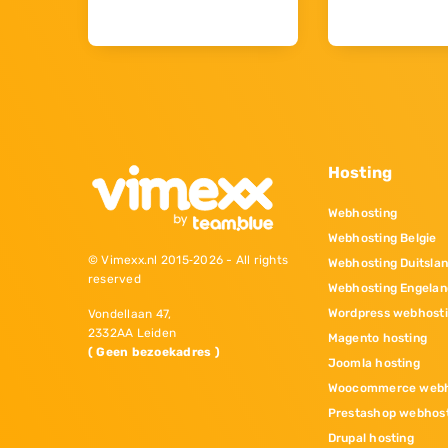
Hosting
Webhosting
Webhosting Belgie
© Vimexx.nl 2015‐2026 - All rights
Webhosting Duitsla
reserved
Webhosting Engelan
Wordpress webhost
Vondellaan 47,
2332AA Leiden
Magento hosting
( Geen bezoekadres )
Joomla hosting
Woocommerce webh
Prestashop webhos
Drupal hosting