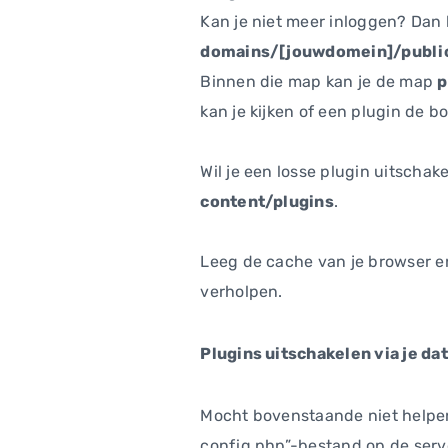
Kan je niet meer inloggen? Dan 
domains/[jouwdomein]/publi
Binnen die map kan je de map
p
kan je kijken of een plugin de b
Wil je een losse plugin uitscha
content/plugins
.
Leeg de cache van je browser en
verholpen.
Plugins uitschakelen via je da
Mocht bovenstaande niet helpen 
config.php”-bestand op de serve