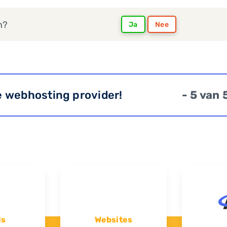
n?
Ja
Nee
e webhosting provider!
- 5 van 
ls
Websites