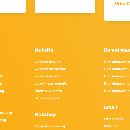
Vibe C
Website
Domeinna
Website maken
Domeinnaam re
Website verhuizen
Domeinnaam v
nd
Website maker
Domeinnaam c
d
WordPress website
Domeinnaam e
ing
Joomla website
Domeinnaam d
Drupal website
Email
osting
Webshop
Emailadres
ting
Magento webshop
Webmail