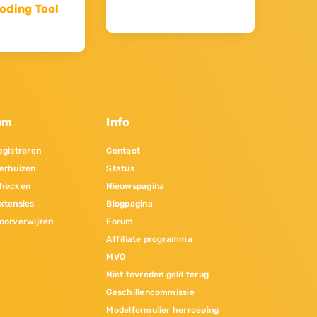
oding Tool
am
Info
gistreren
Contact
erhuizen
Status
hecken
Nieuwspagina
xtensies
Blogpagina
oorverwijzen
Forum
Affiliate programma
MVO
Niet tevreden geld terug
Geschillencommissie
Modelformulier herroeping