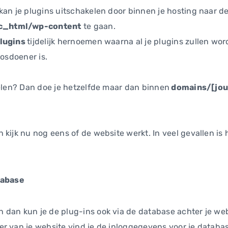
kan je plugins uitschakelen door binnen je hosting naar d
c_html/wp-content
te gaan.
lugins
tijdelijk hernoemen waarna al je plugins zullen w
oosdoener is.
kelen? Dan doe je hetzelfde maar dan binnen
domains/[jo
 kijk nu nog eens of de website werkt. In veel gevallen is
tabase
dan kun je de plug-ins ook via de database achter je web
r van je website vind je de inloggegevens voor je databas