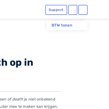
Support
BTW tonen
h op in
reen of death
je niet onbekend
houder mee te maken kan krijgen.