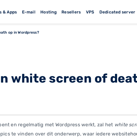
s & Apps
E-mail
Hosting
Resellers
VPS
Dedicated server
death op in Wordpress?
en white screen of deat
ent en regelmatig met Wordpress werkt, zal het
white sc
e topics te vinden over dit onderwerp, waar iedere website