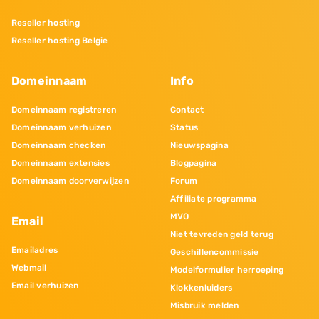
Reseller hosting
Reseller hosting Belgie
Domeinnaam
Info
Domeinnaam registreren
Contact
Domeinnaam verhuizen
Status
Domeinnaam checken
Nieuwspagina
Domeinnaam extensies
Blogpagina
Domeinnaam doorverwijzen
Forum
Affiliate programma
MVO
Email
Niet tevreden geld terug
Emailadres
Geschillencommissie
Webmail
Modelformulier herroeping
Email verhuizen
Klokkenluiders
Misbruik melden