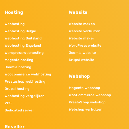
Hosting
Website
Webhosting
Website maken
Webhosting Belgie
Website verhuizen
Webhosting Duitsland
Website maker
Webhosting Engeland
WordPress website
Wordpress webhosting
Joomla website
Magento hosting
Drupal website
Joomla hosting
Woocommerce webhosting
Webshop
Prestashop webhosting
Magento webshop
Drupal hosting
WooCommerce webshop
Webhosting vergelijken
PrestaShop webshop
VPS
Webshop verhuizen
Dedicated server
Reseller