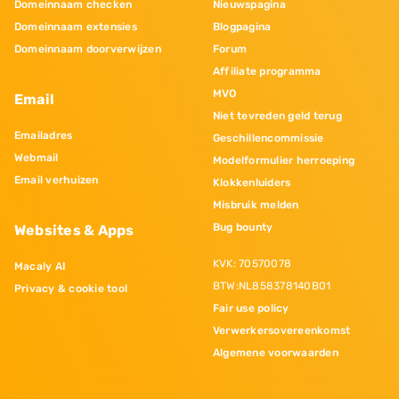
Domeinnaam checken
Nieuwspagina
Domeinnaam extensies
Blogpagina
Domeinnaam doorverwijzen
Forum
Affiliate programma
MVO
Email
Niet tevreden geld terug
Emailadres
Geschillencommissie
Webmail
Modelformulier herroeping
Email verhuizen
Klokkenluiders
Misbruik melden
Bug bounty
Websites & Apps
KVK: 70570078
Macaly AI
BTW:NL858378140B01
Privacy & cookie tool
Fair use policy
Verwerkersovereenkomst
Algemene voorwaarden