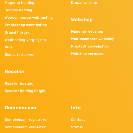
Magento hosting
Drupal website
Joomla hosting
Woocommerce webhosting
Webshop
Prestashop webhosting
Magento webshop
Drupal hosting
WooCommerce webshop
Webhosting vergelijken
PrestaShop webshop
VPS
Webshop verhuizen
Dedicated server
Reseller
Reseller hosting
Reseller hosting Belgie
Domeinnaam
Info
Domeinnaam registreren
Contact
Domeinnaam verhuizen
Status