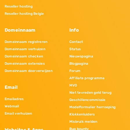
Reseller hosting
Reseller hosting Belgie
Domeinnaam
Info
Domeinnaam registreren
Contact
Domeinnaam verhuizen
Status
Domeinnaam checken
Nieuwspagina
Domeinnaam extensies
Blogpagina
Domeinnaam doorverwijzen
Forum
Affiliate programma
MVO
Email
Niet tevreden geld terug
Emailadres
Geschillencommissie
Webmail
Modelformulier herroeping
Email verhuizen
Klokkenluiders
Misbruik melden
Bug bounty
Websites & Apps