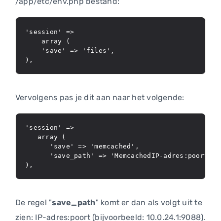
/app/etc/env.php bestand:
'session' =>

    array (

    'save' => 'files',

),
Vervolgens pas je dit aan naar het volgende:
'session' =>

   array (

      'save' => 'memcached',

      'save_path' => 'MemcachedIP-adres:poort'

),
De regel "
save_path
" komt er dan als volgt uit te
zien: IP-adres:poort (bijvoorbeeld: 10.0.24.1:9088).