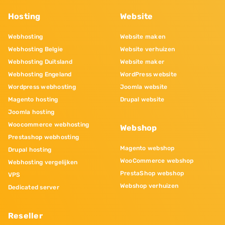
Hosting
Website
Webhosting
Website maken
Webhosting Belgie
Website verhuizen
Webhosting Duitsland
Website maker
Webhosting Engeland
WordPress website
Wordpress webhosting
Joomla website
Magento hosting
Drupal website
Joomla hosting
Woocommerce webhosting
Webshop
Prestashop webhosting
Magento webshop
Drupal hosting
WooCommerce webshop
Webhosting vergelijken
PrestaShop webshop
VPS
Webshop verhuizen
Dedicated server
Reseller