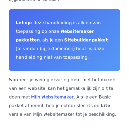
Let op:
deze handleiding is alleen van
toepassing op onze
Websitemaker
pakketten
, als je een
Sitebuilder pakket
(te vinden bij je domeinen) hebt, is deze
handleiding niet van toepassing.
Wanneer je weinig ervaring hebt met het maken
van een website, kan het gemakkelijk zijn dit te
doen met
Mijn Websitemaker
. Als je een Basic
pakket afneemt, heb je echter slechts de
Lite
versie van Mijn Websitemaker tot je beschikking.