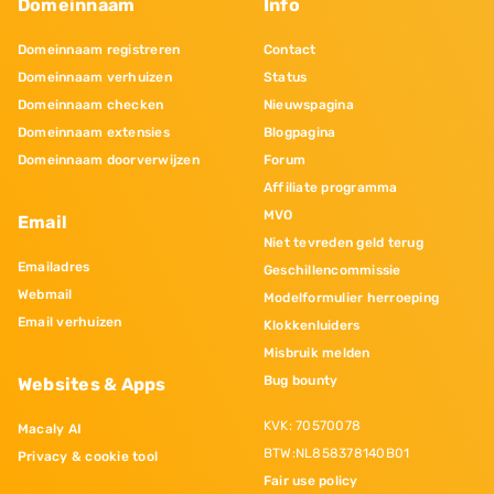
Domeinnaam
Info
Domeinnaam registreren
Contact
Domeinnaam verhuizen
Status
Domeinnaam checken
Nieuwspagina
Domeinnaam extensies
Blogpagina
Domeinnaam doorverwijzen
Forum
Affiliate programma
MVO
Email
Niet tevreden geld terug
Emailadres
Geschillencommissie
Webmail
Modelformulier herroeping
Email verhuizen
Klokkenluiders
Misbruik melden
Bug bounty
Websites & Apps
KVK: 70570078
Macaly AI
BTW:NL858378140B01
Privacy & cookie tool
Fair use policy