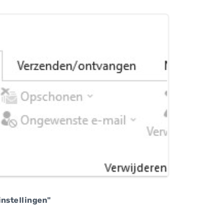
instellingen
"