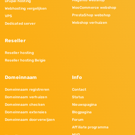
Magento webshop
Drupal hosting
WooCommerce webshop
Webhosting vergelijken
PrestaShop webshop
VPS
Webshop verhuizen
Dedicated server
Reseller
Reseller hosting
Reseller hosting Belgie
Domeinnaam
Info
Domeinnaam registreren
Contact
Domeinnaam verhuizen
Status
Domeinnaam checken
Nieuwspagina
Domeinnaam extensies
Blogpagina
Domeinnaam doorverwijzen
Forum
Affiliate programma
MVO